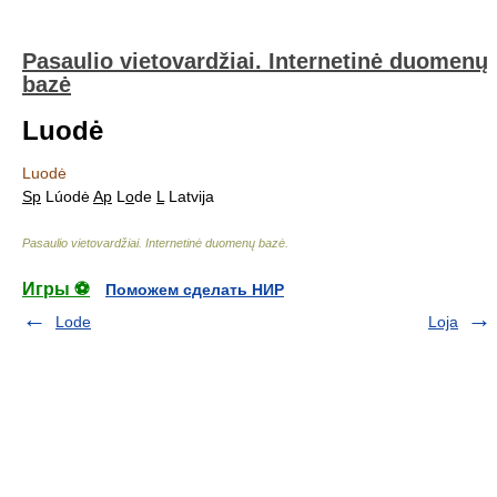
Pasaulio vietovardžiai. Internetinė duomenų
bazė
Luodė
Luodė
Sp
Lúodė
Ap
L
o
de
L
Latvija
Pasaulio vietovardžiai. Internetinė duomenų bazė
.
Игры ⚽
Поможем сделать НИР
Lode
Loja