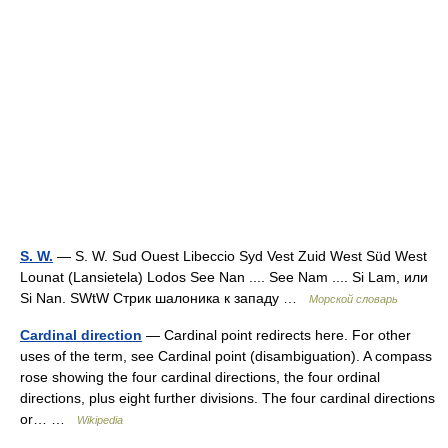
S. W.
— S. W. Sud Ouest Libeccio Syd Vest Zuid West Süd West
Lounat (Lansietela) Lodos See Nan .... See Nam .... Si Lam, или
Si Nan. SWtW Стрик шалоника к западу …
Морской словарь
Cardinal direction
— Cardinal point redirects here. For other
uses of the term, see Cardinal point (disambiguation). A compass
rose showing the four cardinal directions, the four ordinal
directions, plus eight further divisions. The four cardinal directions
or… …
Wikipedia