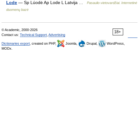
Lode
— Sp Lúodė Ap Lode L Latvija …
Pasaulio vietovardžiai. Internetinė
duomenų bazė
© Academic, 2000-2026
18+
Contact us:
Technical Support
,
Advertising
Dictionaries export
, created on PHP,
Joomla,
Drupal,
WordPress,
MODx.